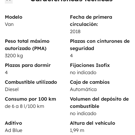
Anunciar un vehículo
Contrato de alquiler
Modelo
Fecha de primera
Van
circulación:
Seguros de alquiler
2018
Asistencias de alquiler
Peso total máximo
Plazas con cinturones de
autorizado (PMA)
seguridad
Ayuda propietario
3200 kg
4
Plazas para dormir
Fijaciones Isofix
4
no indicado
Combustible utilizado
Caja de cambios
Medios de pago seguros
Pago en varios plazos
Diesel
Automática
Consumo por 100 km
Volumen del depósito de
de 6 a 8 l/100 km
combustible
Descargar en
Disponible en
no indicado
App Store
Google Play
Aditivo
Altura del vehículo
Ad Blue
1,99 m