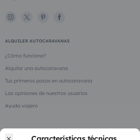
Instagram
X
Pinterest
Facebook
ALQUILER AUTOCARAVANAS
¿Cómo funciona?
Alquilar una autocaravana
Tus primeros pasos en autocaravana
Las opiniones de nuestros usuarios
Ayuda viajero
PROPIETARIOS
Características técnicas