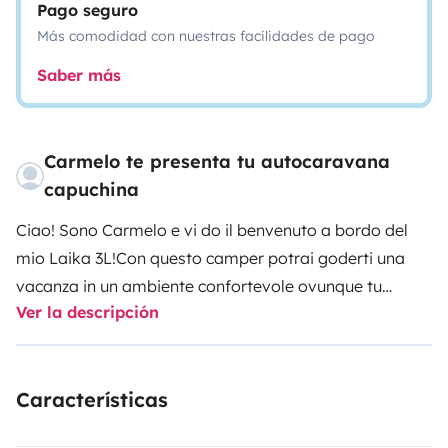
Pago seguro
Más comodidad con nuestras facilidades de pago
Saber más
Carmelo te presenta tu autocaravana
capuchina
Ciao! Sono Carmelo e vi do il benvenuto a bordo del
mio Laika 3L!
Con questo camper potrai goderti una
vacanza in un ambiente confortevole ovunque tu
Ver la descripción
vada.
All'interno troverai tutto ciò che ti serve!
La cucina
completamente attrezzata ti permetterà di preparare
deliziosi pasti. Troverai 3 fornelli a gas, cella frigo e
Características
frigorifero, lavello, un comodo forno e ampi spazi di
stoccaggio per tutti i tuoi ingredienti. Dotato di