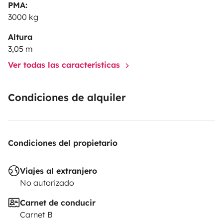
Contacta con nosotros para reservar tu próxima
PMA:
aventura. ¡Las carreteras y paisajes desconocidos te
3000 kg
esperan!
Altura
3,05 m
Ver todas las características
Condiciones de alquiler
Condiciones del propietario
Viajes al extranjero
No autorizado
Carnet de conducir
Carnet B