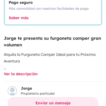
Pago seguro
Más comodidad con nuestras facilidades de pago
Saber más
Jorge te presenta su furgoneta camper gran
volumen
Alquila la Furgoneta Camper Ideal para tu Próxima
Aventura
Ver la descripción
¿Sueñas con una escapada inolvidable? ¡Tenemos lo
que necesitas! Nuestra furgoneta camper está
totalmente equipada para llevar a tres personas no
Jorge
Propietario particular
solo a viajar, sino también a vivir una experiencia
cómoda y auténtica en cualquier lugar.
Enviar un mensaje