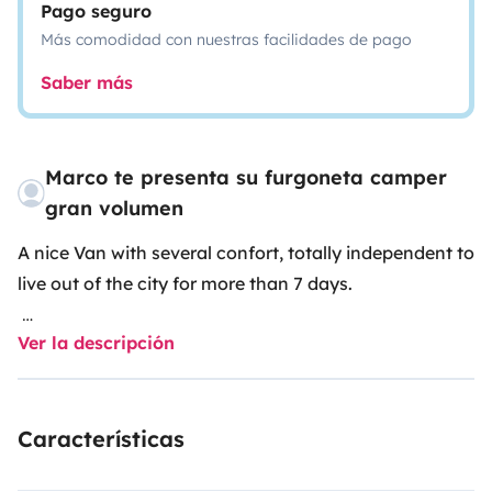
Pago seguro
Más comodidad con nuestras facilidades de pago
Saber más
Marco te presenta su furgoneta camper
gran volumen
A nice Van with several confort, totally independent to
live out of the city for more than 7 days.
Ver la descripción
Van built on a FIAT Ducato platform. The interior
features a living area with kitchenette, a bathroom,
and sleeping area.
Características
It is fully fitted and travels up to four people.