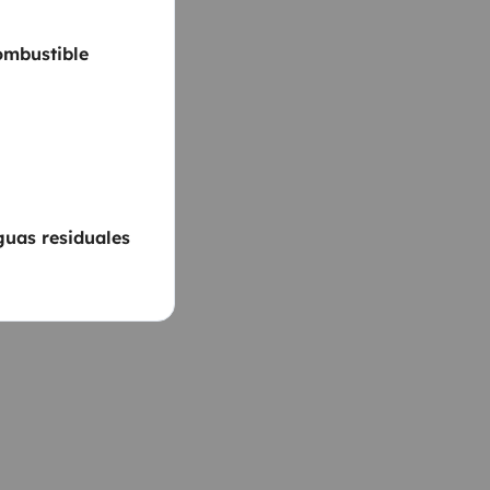
ombustible
guas residuales