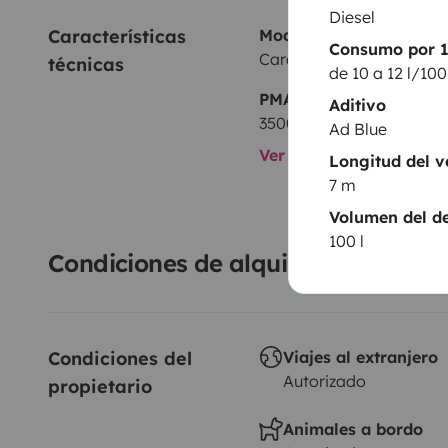
Diesel
Características 
Modelo
Consumo por 
Carado T447 Edition 15
técnicas
de 10 a 12 l/10
PMA:
Aditivo
3500 kg
Ad Blue
Ver todas las caracterí
Longitud del v
7 m
Volumen del de
100 l
Condiciones de alquiler
Condiciones del 
Viajes al extranjero
Autorizado
propietario
Animales a bordo