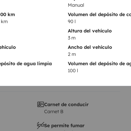
Manual
Puesta en circulación:
100 km
Volumen del depósito de c
2023
0 km
90 l
Altura
Altura del vehículo
3 m
3 m
sticas
ehículo
Ancho del vehículo
2 m
pósito de agua limpia
Volumen del depósito de a
100 l
Carnet de conducir
Carnet B
Se permite fumar