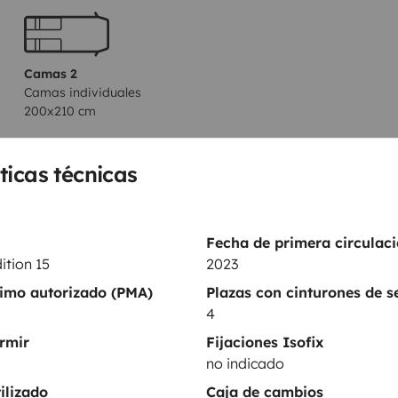
 um extra Beinfreiheit zu haben.
xtra Matratzen Stück verbunden
Camas 2
Camas individuales
200x210 cm
ticas técnicas
WC
Nevera
Fecha de primera circulaci
ition 15
2023
Productos de consumo
ximo autorizado (PMA)
Plazas con cinturones de 
Regulador de velocidad
4
rmir
Fijaciones Isofix
entos
no indicado
ilizado
Caja de cambios