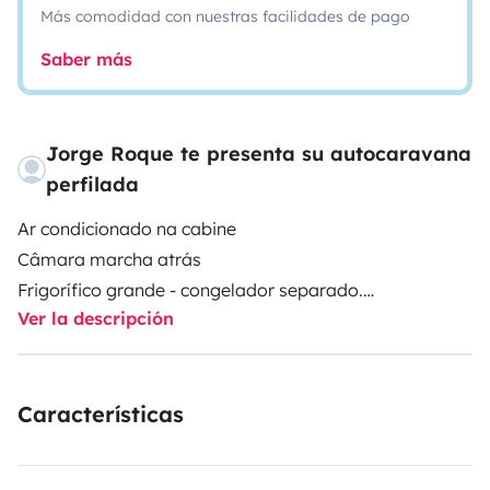
Más comodidad con nuestras facilidades de pago
Saber más
Jorge Roque te presenta su autocaravana
perfilada
Ar condicionado na cabine
Câmara marcha atrás
Frigorífico grande - congelador separado.
Ver la descripción
Televisão
Casa de banho c/ duche separado
Toldo com luz exterior
Características
Suporte 3 bicicletas
Gás butano e GPL
Garagem para arrumos.