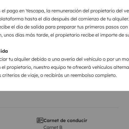
entos
 el pago en Yescapa, la remuneración del propietario del ve
plataforma hasta el día después del comienzo de tu alquiler.
recibe el día de salida para preparar tus primeros pasos con
Puesta en circulación:
2014
n, unos días más tarde, el propietario recibe el importe de s
Altura
lida
3,1 m
ciar tu alquiler debido a una avería del vehículo o por un mo
sticas
 el propietario, nuestro equipo te ofrecerá vehículos altern
 criterios de viaje, o recibirás un reembolso completo.
Carnet de conducir
Carnet B