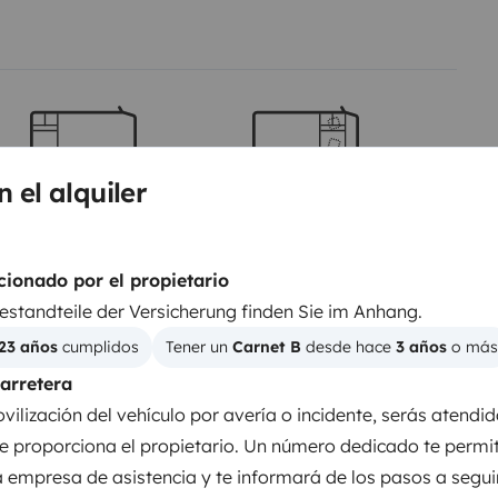
Camas 2
Camas 3
n el alquiler
Cama transversal
Cama capuchina
150x200 cm
160x200 cm
ionado por el propietario
Bestandteile der Versicherung finden Sie im Anhang.
WC
23 años
 cumplidos
Tener un 
Carnet B
 desde hace 
3 años
 o más
Nevera
carretera
Productos de consumo
ilización del vehículo por avería o incidente, serás atendid
Dirección asistida
te proporciona el propietario. Un número dedicado te permit
a empresa de asistencia y te informará de los pasos a seguir