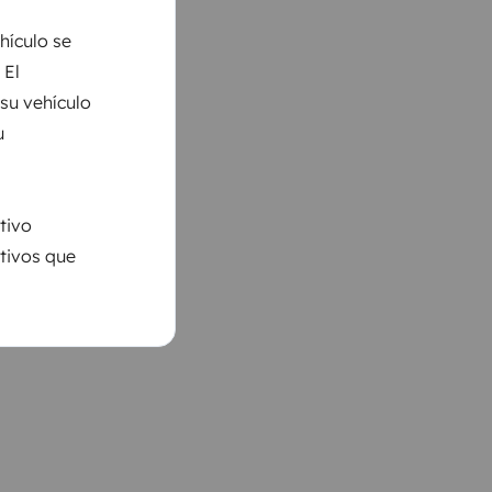
hículo se
 El
 su vehículo
u
tivo
ativos que