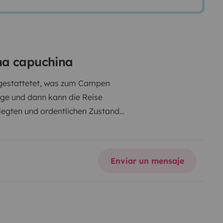
na capuchina
sgestattetet, was zum Campen
inge und dann kann die Reise
legten und ordentlichen Zustand.
 Highlights sind unter anderem
großer Öffnung, einer separaten
eles mehr.
Enviar un mensaje