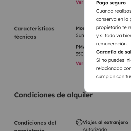
Ver todos los equipami
Pago seguro
Cuando realizas
conserva en la 
propietario te 
Características 
Modelo
Sunlight Sunlight A70
y si todo va bie
técnicas
remuneración.
PMA:
Garantía de sa
3500 kg
Si no puedes ini
Ver todas las caracterí
relacionado con
cumplan con tus
Condiciones de alquiler
Condiciones del 
Viajes al extranjero
Autorizado
propietario