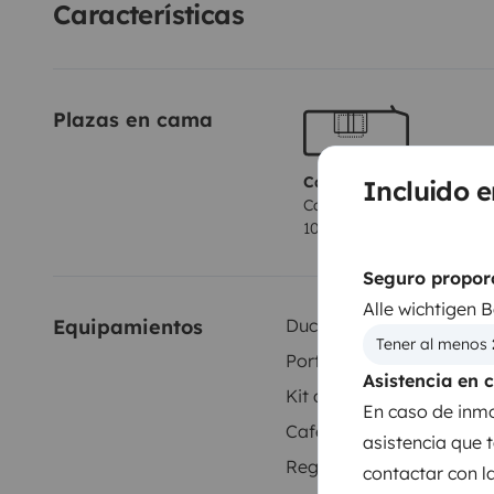
Características
Plazas en cama
Camas 1
Incluido e
Cama convertible salón
100x185 cm
Seguro proporc
Alle wichtigen 
Equipamientos
Ducha interior
Tener al menos 
Portabicicletas
Asistencia en 
Kit de vajilla
En caso de inmov
Cafetera
asistencia que 
Regulador de velocidad
contactar con l