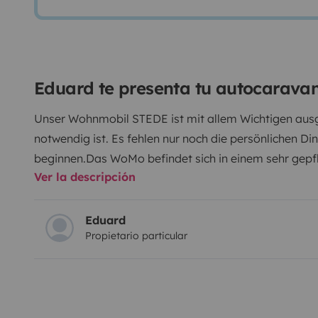
Eduard te presenta tu autocarava
Unser Wohnmobil STEDE ist mit allem Wichtigen au
notwendig ist. Es fehlen nur noch die persönlichen D
beginnen.
Das WoMo befindet sich in einem sehr gepf
Ver la descripción
Wir selbst sind ein Tier- und Rauchfreier Haushalt.
Die
eine sehr große Heckgarage mit viel Staufläche und 
Dusche, klappbares Alkovenbett, Tempomat... und vi
Eduard
Propietario particular