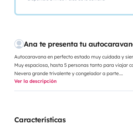
Ana te presenta tu autocarava
Autocaravana en perfecto estado muy cuidada y sie
Muy espaciosa, hasta 5 personas tanto para viajar 
Nevera grande trivalente y congelador a parte.
Ver la descripción
Calefacción a gasoil y calentador de agua.Maletero
independientes.
Dispone de 1 cama de 1,50, 2 literas y mesa comedor
1,35.Cuenta con todo tipo de equipamiento y comod
para invierno.
Características
Cualquier duda no dudéis en preguntarme.