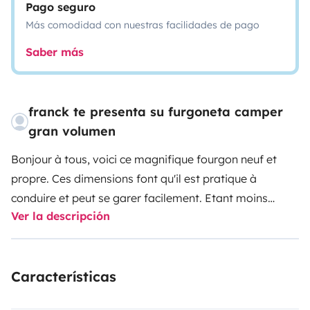
Pago seguro
Más comodidad con nuestras facilidades de pago
Saber más
franck te presenta su furgoneta camper
gran volumen
Bonjour à tous, voici ce magnifique fourgon neuf et
propre. Ces dimensions font qu'il est pratique à
conduire et peut se garer facilement. Etant moins
Ver la descripción
imposant qu'un camping car. Ces options et
équipements sont des atouts de confort pour passer
de bons moments en week-end ou en vacances. Il peut
Características
recevoir jusqu'à 5 personnes idéal pour un groupe
d'amis ou une famille avec enfants voir même juste