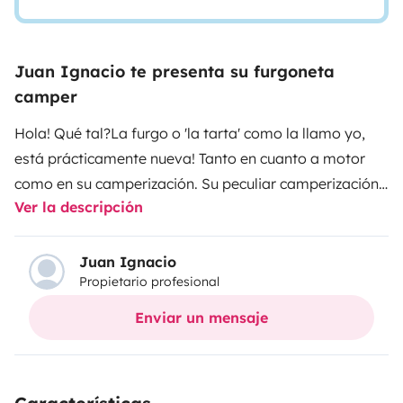
Juan Ignacio te presenta su furgoneta
camper
Hola! Qué tal?
La furgo o 'la tarta' como la llamo yo,
está prácticamente nueva! Tanto en cuanto a motor
como en su camperización. Su peculiar camperización
Ver la descripción
la hace, para mi gusto, mucho más cómoda
tratándose de una furgoneta mediana. No echaréis de
menos estar de pie gracias a la distribución de los
Juan Ignacio
Propietario profesional
muebles y la estructura de la apertura de los espacios
de almacenaje. Por no hablar de lo bonita que es!
La
Enviar un mensaje
calefacción es programable (tiene 3 temporizadores)
para activarse sola en los momentos que deseéis. Hay
un medidor de co2 para mayor tranquilidad al activar