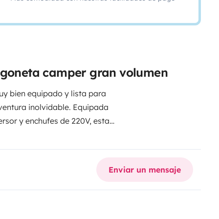
urgoneta camper gran volumen
y bien equipado y lista para
ventura inolvidable. Equipada
ersor y enchufes de 220V, esta
mper cuenta tambien con un
que calienta rapido el agua tanto
nto para manterner la camper
Enviar un mensaje
da roadtrip en una experiencia
ura con una comodidad