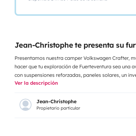
Jean-Christophe te presenta su f
Presentamos nuestra camper Volkswagen Crafter, mu
hacer que tu exploración de Fuerteventura sea una a
con suspensiones reforzadas, paneles solares, un inv
Ver la descripción
camper asegura un viaje en confort absoluto. La ca
tanque de agua limpia de 100 litros con una caldera 
la ducha como la cocina, hay bastante almacenamie
Jean-Christophe
Propietario particular
ordenada y hay una nevera espaciosa. Transforma ca
hogareña en nuestra furgoneta. Explora Fuertevent
incomparable.