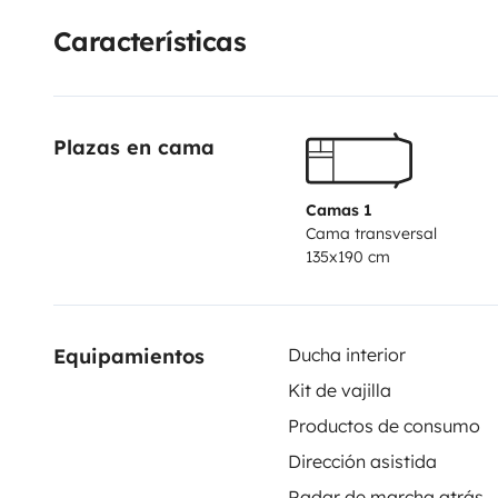
posibilidad de entrega y recogida en el aeropuerto p
Características
Plazas en cama
Camas 1
Cama transversal
135x190 cm
Equipamientos
Ducha interior
Kit de vajilla
Productos de consumo
Dirección asistida
Radar de marcha atrás