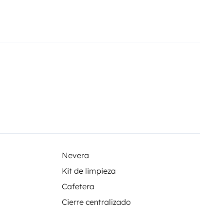
or €25 y €25
Nevera
Kit de limpieza
Cafetera
Cierre centralizado