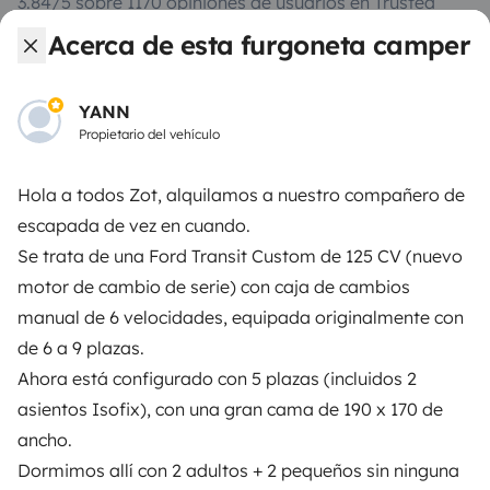
3.84/5 sobre 1170 opiniones de usuarios en Trusted
Shops
Acerca de esta furgoneta camper
Instagram
X
Pinterest
Facebook
YANN
Propietario del vehículo
ALQUILER AUTOCARAVANAS
Hola a todos Zot, alquilamos a nuestro compañero de
escapada de vez en cuando.
¿Cómo funciona?
Se trata de una Ford Transit Custom de 125 CV (nuevo
Alquilar una autocaravana
motor de cambio de serie) con caja de cambios
manual de 6 velocidades, equipada originalmente con
Tus primeros pasos en autocaravana
de 6 a 9 plazas.
Las opiniones de nuestros usuarios
Ahora está configurado con 5 plazas (incluidos 2
Ayuda viajero
asientos Isofix), con una gran cama de 190 x 170 de
ancho.
Dormimos allí con 2 adultos + 2 pequeños sin ninguna