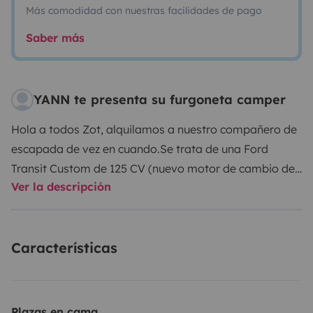
Más comodidad con nuestras facilidades de pago
Saber más
YANN te presenta su furgoneta camper
Hola a todos Zot, alquilamos a nuestro compañero de
escapada de vez en cuando.
Se trata de una Ford
Transit Custom de 125 CV (nuevo motor de cambio de
Ver la descripción
serie) con caja de cambios manual de 6 velocidades,
equipada originalmente con de 6 a 9 plazas.
Ahora está
configurado con 5 plazas (incluidos 2 asientos Isofix),
Características
con una gran cama de 190 x 170 de ancho.
Dormimos
allí con 2 adultos + 2 pequeños sin ninguna
preocupación.
La gran cama trasera se puede
transformar rápidamente en una zona de comedor
Plazas en cama