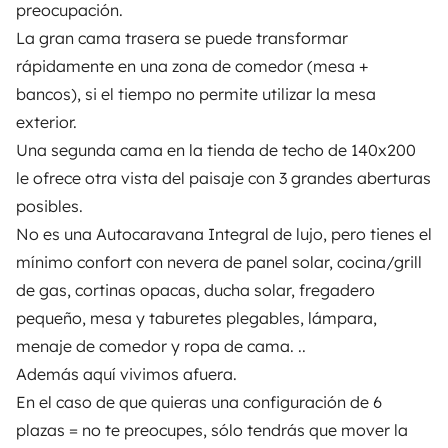
PROPIETARIOS
preocupación.
La gran cama trasera se puede transformar
Anunciar un vehículo
rápidamente en una zona de comedor (mesa +
Contrato de alquiler
bancos), si el tiempo no permite utilizar la mesa
exterior.
Seguros de alquiler
Una segunda cama en la tienda de techo de 140x200
Asistencias de alquiler
le ofrece otra vista del paisaje con 3 grandes aberturas
posibles.
Ayuda propietario
No es una Autocaravana Integral de lujo, pero tienes el
mínimo confort con nevera de panel solar, cocina/grill
de gas, cortinas opacas, ducha solar, fregadero
pequeño, mesa y taburetes plegables, lámpara,
Medios de pago seguros
Pago en varios plazos
menaje de comedor y ropa de cama. ..
Además aquí vivimos afuera.
Descargar en
Disponible en
En el caso de que quieras una configuración de 6
App Store
Google Play
plazas = no te preocupes, sólo tendrás que mover la