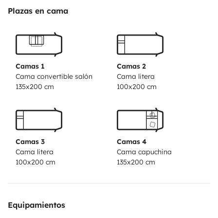
Alarma. Portabicis. Cámara trasera. Completamente
Plazas en cama
equipada con útiles de cocina, menaje, sábanas…
preparada para unas vacaciones de ensueño a tu aire.
¡Disfruta de la libertad!
Camas 1
Camas 2
Cama convertible salón
Cama litera
135x200 cm
100x200 cm
Camas 3
Camas 4
Cama litera
Cama capuchina
100x200 cm
135x200 cm
Equipamientos