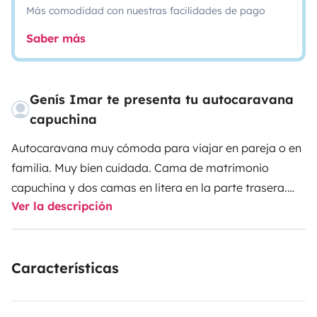
Más comodidad con nuestras facilidades de pago
Saber más
Genís Imar te presenta tu autocaravana
capuchina
Autocaravana muy cómoda para viajar en pareja o en
familia. Muy bien cuidada. Cama de matrimonio
capuchina y dos camas en litera en la parte trasera.
Ver la descripción
Comedor convertible en cama de matrimonio. Baño
con ducha con mampara rígida. Cocina con 3 fogones.
Extractor de humos en cocina. Nevera grande
Características
trivalente con congelador. Toldo fiama. Boyler truma
con aire y agua caliente. Aire acondicionado en cabina
y habitáculo (dometic) Placa solar con 2 baterías.