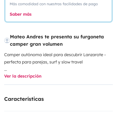
Más comodidad con nuestras facilidades de pago
Saber más
Mateo Andres te presenta su furgoneta
camper gran volumen
Camper autónoma ideal para descubrir Lanzarote -
perfecta para parejas, surf y slow travel
Ver la descripción
Diseñamos la van buscando que sea simple y
funcional.
Características
Si bien es un desafío salir de la comodidad de alojarte
en una casa pensamos este espacio para que
habitarlo sea sencillo y una experiencia súper