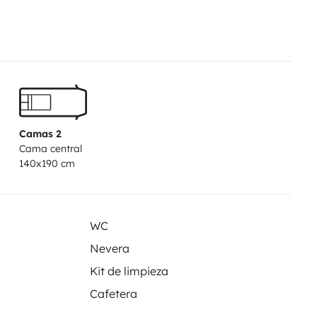
 congélateur pour ne manquer de
i beaux moments que nous à son
Camas 2
té dans notre cour le temps de
Cama central
140x190 cm
t de vos vacances en camping-car
r vos draps et votre linge.
WC
iser sereinement votre départ.
Nevera
Kit de limpieza
créer de merveilleux souvenirs 🌍
Cafetera