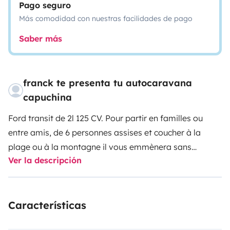
Pago seguro
Más comodidad con nuestras facilidades de pago
Saber más
franck te presenta tu autocaravana
capuchina
Ford transit de 2l 125 CV. Pour partir en familles ou
entre amis, de 6 personnes assises et coucher à la
plage ou à la montagne il vous emmènera sans
Ver la descripción
problème. Je l'ai équipée de clim cabine pour la route
et d'une habitacle au 220v pour les grosses chaleurs
plus des ventilateurs à piles à recharger en USB. Des
Características
doubles prises USB sont à votre disposition sur
plusieurs points différents. La réfection de l'