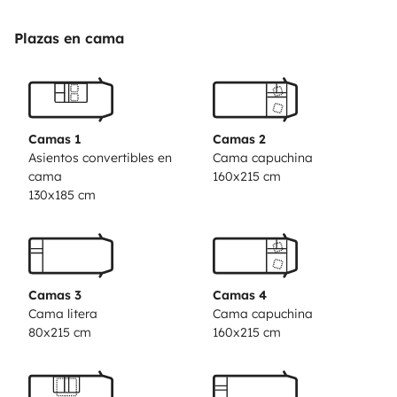
embrayage et bras de direction effectuer en 2022 . (
Pour les locations en juillet et août le départ ce feront
Plazas en cama
le samedi après midi, après 14h00 et le retour le
vendredi soir après 18h00 . ainsi pour tout année
débutera après 17h00 pour le jour de l' semaine pour
cause horaires de travail) Merci de votre
Camas 1
Camas 2
compréhension Venez vite le découvrir pour passer des
Asientos convertibles en
Cama capuchina
cama
160x215 cm
weekend ou plus pour un moments inoubliables en
130x185 cm
vacances. A bientôt .
Camas 3
Camas 4
Cama litera
Cama capuchina
80x215 cm
160x215 cm