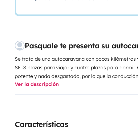
Pasquale te presenta su autoca
Se trata de una autocaravana con pocos kilómetros y
SEIS plazas para viajar y cuatro plazas para dormir.
potente y nada desgastado, por lo que la conducció
Ver la descripción
Dispone de alarma perimetral, cierre de puertas delan
cerradura doble en la puerta exterior de la célula h
potente en la cabina del conductor, lo que garantiza 
Características
La autocaravana está equipada con dos claraboyas 
con mosquiteras y estores opacos. Las ventanas perm