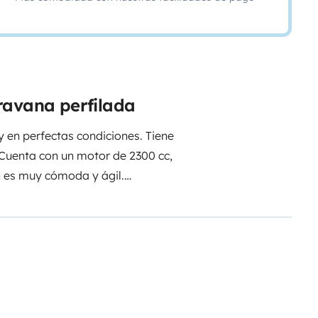
ravana perfilada
 en perfectas condiciones. Tiene
 Cuenta con un motor de 2300 cc,
n es muy cómoda y ágil.
teras desde el interior,
abitable y aire acondicionado muy
una excelente refrigeración.
y ventanas muy amplias, todas
iten una gran circulación de