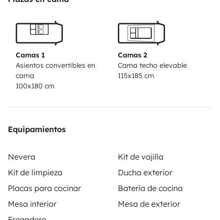
de 90km/h Max, qu'elle n'aime pas rouler sur
autoroute et qu'elle n'apprécie pas les longs trajets
sans pause.
Partir avec Suzie c'est avant tout: 'Un état
d'esprit' 😊
Camas 1
Camas 2
Pour toute réservation, n'hésitez pas à m'envoyer un
Asientos convertibles en
Cama techo elevable
cama
115x185 cm
petit message pour partager votre projet😊
100x180 cm
Equipamientos
Nevera
Kit de vajilla
Kit de limpieza
Ducha exterior
Placas para cocinar
Batería de cocina
Mesa interior
Mesa de exterior
Fregadero