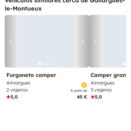
Vehículos similares cerca de Gallargues-
le-Montueux
Furgoneta camper
Camper gran 
Aimargues
Aimargues
2 viajeros
3 viajeros
A partir de
5,0
45 €
5,0