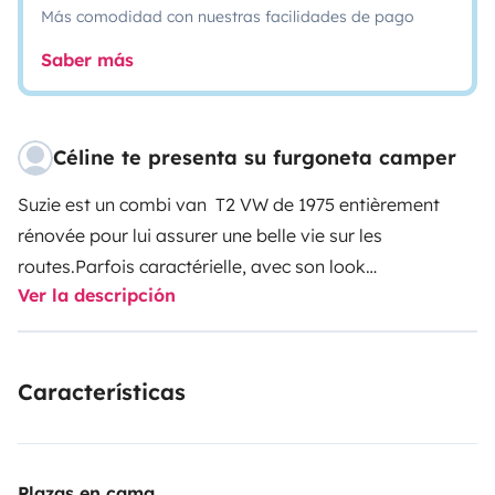
Más comodidad con nuestras facilidades de pago
Saber más
Céline te presenta su furgoneta camper
Suzie est un combi van T2 VW de 1975 entièrement
rénovée pour lui assurer une belle vie sur les
routes.
Parfois caractérielle, avec son look
Ver la descripción
flash/vintage et son équipement modeste mais
efficace, elle vous garanti une belle expérience et de
beaux souvenirs
Que ce soit pour un évènement
Características
(mariage, anniversaire, evjf...) pour un weekend ou
pour les vacances, prenez le temps et profitez!!
Pour
préserver Suzie et apprécier d'autant plus votre
escapade il faut savoir que sa vitesse de croisière est
Plazas en cama