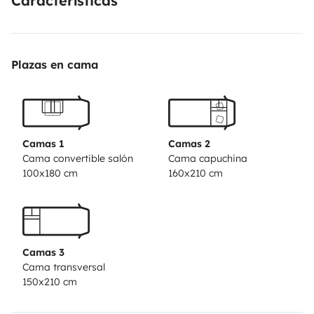
Características
ample storage for food and plenty of cupboard space.
Crafted with meticulous attention to detail, this
motorhome is designed to provide a truly exceptional
Plazas en cama
travel experience for discerning adventurers. It comes
with a stationary A/C as well.
Camas 1
Camas 2
Cama convertible salón
Cama capuchina
100x180 cm
160x210 cm
Camas 3
Cama transversal
150x210 cm