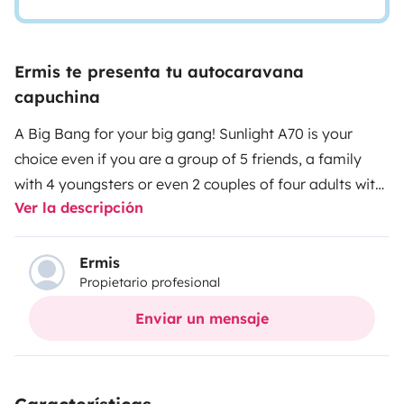
Ermis te presenta tu autocaravana
capuchina
A Big Bang for your big gang! Sunlight A70 is your
choice even if you are a group of 5 friends, a family
with 4 youngsters or even 2 couples of four adults with
Ver la descripción
2 kids. This 6 berth motorhome has everything you
could possibly need. Sleep in comfort in the King size
bed over the cab, or at the rear King sized bed. The
Ermis
Propietario profesional
dining area also converts into a sleeping area to
accommodate 2 small children or a short adult. In
Enviar un mensaje
addition to the cab seatbelts there are 4 seatbelts in
the rear for your safety when travelling. The kitchen
area has a 3 ring gas hob, very large fridge freezer with