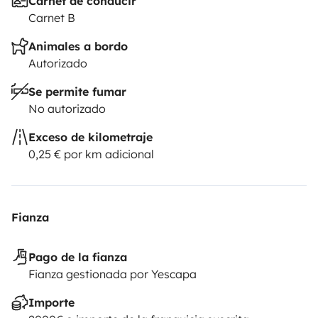
Carnet de conducir
Carnet B
terminantemente prohibido sentarse en la mesa
.
Altura:
La autocaravana mide
3,00 metros
. Atención a
Animales a bordo
puentes y ramas.
Carrocería:
Las paredes son nuevas.
Autorizado
Evite caminos estrechos o arbustos que puedan rayar
Se permite fumar
el vehículo.
5. MECÁNICA
Arranque:
Esperar 2-3
No autorizado
minutos antes de circular.
Apagado:
Tras un viaje largo,
Exceso de kilometraje
dejar el motor al ralentí 1 minuto antes de apagarlo.
0,25 € por km adicional
Fianza
Pago de la fianza
Fianza gestionada por Yescapa
Importe