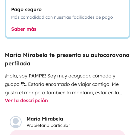
Pago seguro
Más comodidad con nuestras facilidades de pago
Saber más
Maria Mirabela te presenta su autocaravana
perfilada
​¡Hola, soy
PAMPE
! Soy muy acogedor, cómodo y
guapo 🥰. Estaría encantado de viajar contigo. Me
gusta el mar pero también la montaña, estar en la
Ver la descripción
naturaleza me gusta más que cualquier otra cosa, me
encanta rodar por todas partes... Te pido que me
trates bien porque soy sensible y quiero seguir estando
Maria Mirabela
Propietario particular
así de guapo para todos los viajes que haré... Te
espero ❤️.
​Soy una pequeña suite itinerante, tengo 4