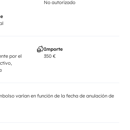
No autorizado
je
al
Importe
nte por el
350 €
ctivo,
a
olso varían en función de la fecha de anulación de