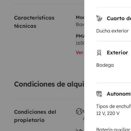
Características 
Modelo
Cuarto d
Bavaria Camp Carissimo
técnicas
Ducha exterior
PMA:
1650 kg
Exterior
Ver todas las caracterí
Bodega
Condiciones de alquiler
Autonom
Tipos de enchu
Condiciones del 
Viajes al extranjero
12 V, 220 V
Autorizado
propietario
Batería auxiliar