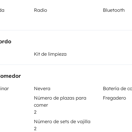
ida
Radio
Bluetooth
ordo
Kit de limpieza
Comedor
Kit de vajilla
Dirección asistida
inar
Nevera
Batería de c
Bluetooth
Número de plazas para
Fregadero
Placas para cocinar
comer
2
Número de sets de vajilla
entos
2