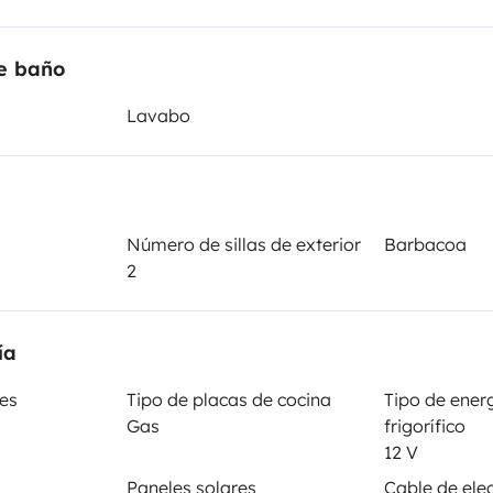
Puesta en circulación:
e baño
 Opel
1996
Lavabo
Altura
1,9 m
sticas
Número de sillas de exterior
Barbacoa
2
ía
fes
Tipo de placas de cocina
Tipo de energ
Carnet de conducir
Gas
frigorífico
Carnet B
12 V
Paneles solares
Cable de elec