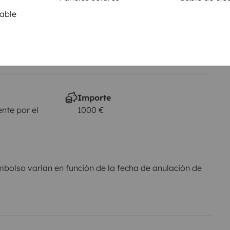
Se permite fumar
able
Autorizado
je
al
Importe
nte por el
1000 €
olso varían en función de la fecha de anulación de