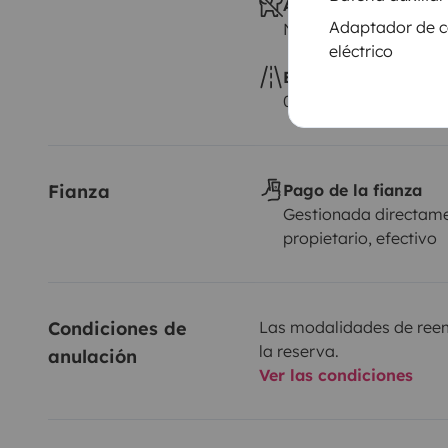
Animales a bordo
Adaptador de c
No autorizado
eléctrico
Exceso de kilometra
0,25 € por km adicion
Fianza
Pago de la fianza
Gestionada directame
propietario, efectivo
Condiciones de 
Las modalidades de reemb
la reserva.
anulación
Ver las condiciones