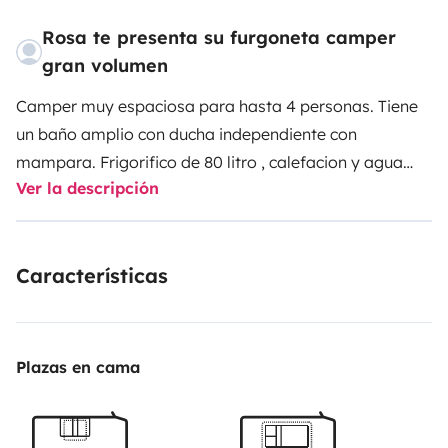
Rosa te presenta su furgoneta camper
gran volumen
Camper muy espaciosa para hasta 4 personas. Tiene
un baño amplio con ducha independiente con
mampara. Frigorifico de 80 litro , calefacion y agua
Ver la descripción
caliente de gasoil. Disfruta de la comodidad de ir con
las dimensiones de una camper y las comodidades de
una autocaravana.
Características
Plazas en cama