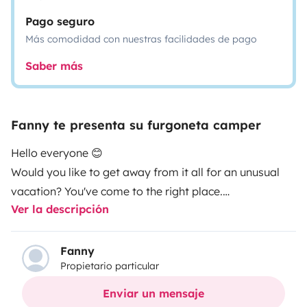
Pago seguro
Más comodidad con nuestras facilidades de pago
Saber más
Fanny te presenta su furgoneta camper
Hello everyone 😊
Would you like to get away from it all for an unusual
vacation? You've come to the right place.
Ver la descripción
I'd like to introduce you to our 4-seater VW Campéreve
van, which sleeps 4. So well thought-out back in 1995,
it's in excellent condition inside and out. Robust 2.4 l 78
Fanny
Propietario particular
hp engine.Category '1' on freeway tolls, same price as
carsEasy to handle and drive (power steering), its
Enviar un mensaje
small size and height of less than 2 meters allow you to