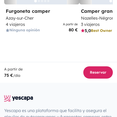
Furgoneta camper
Camper gran 
Azay-sur-Cher
Nazelles-Négron
4 viajeros
3 viajeros
A partir de
80 €
Ninguna opinión
5,0
Best Owner
A partir de
Reservar
75 €
/día
Yescapa es una plataforma que facilita y asegura el
alquiler de autocaravanas y furgonetas campers entre