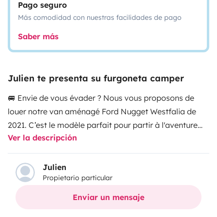
Pago seguro
Más comodidad con nuestras facilidades de pago
Saber más
Julien te presenta su furgoneta camper
🚐 Envie de vous évader ? Nous vous proposons de
louer notre van aménagé Ford Nugget Westfalia de
2021. C’est le modèle parfait pour partir à l'aventure
Ver la descripción
(avec tout le confort).
👨‍👩‍👧‍👦 Il propose un espace de
vie où les plus grands tiennent debout autant côté
cuisine que côté repas. Ses nombreux rangements sont
Julien
Propietario particular
répartis entre un grand espace placard à l’arrière, les
nombreux meubles de la cuisine et le coffre situé sous
Enviar un mensaje
la banquette.
Voici les principaux équipements de notre