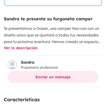
Sandra te presenta su furgoneta camper
Te presentamos a Ocean, una camper Navvan con un
diseño único que se ajustará a todas tus necesidades
para tu próxima aventura. Hemos creado un espacio
Ver la descripción
donde la versatilidad de los muebles de madera y
todos sus accesorios no dejarán de sorprenderte.
En
tan son 6 metros cuadrados, nuestra Peugeot Boxer de
Sandra
Propietario profesional
3 plazas dispone de:
Dormitorio con cama de
matrimonio y cama individual
Cocina completamente
Enviar un mensaje
equipada con fogones, fregadero, nevera, cafetera
italiana y exprimidor
Salón/comedor con mesa
extraíble, asientos y sofá
Baño completo con ducha
Características
interior, WC químico portátil, WC seco portátil y