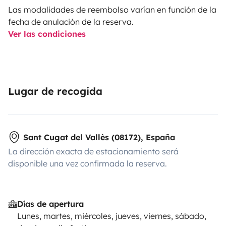
el mismo diseño y equipamiento:
Las modalidades de reembolso varían en función de la
https://www.yescapa.es/campers/37656/
fecha de anulación de la reserva.
Ver las condiciones
Lugar de recogida
Sant Cugat del Vallès (08172), España
La dirección exacta de estacionamiento será
disponible una vez confirmada la reserva.
Días de apertura
Lunes, martes, miércoles, jueves, viernes, sábado,