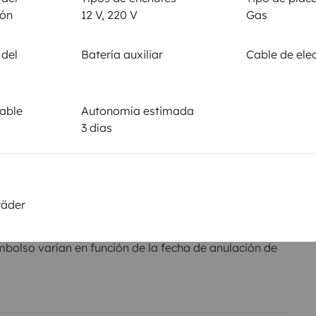
No autorizado
ión
12 V, 220 V
Gas
je
 del
Batería auxiliar
Cable de elec
al
able
Autonomía estimada
Importe
3 días
nte por el
1500 €
otros,
, tarjeta
räder
olso varían en función de la fecha de anulación de