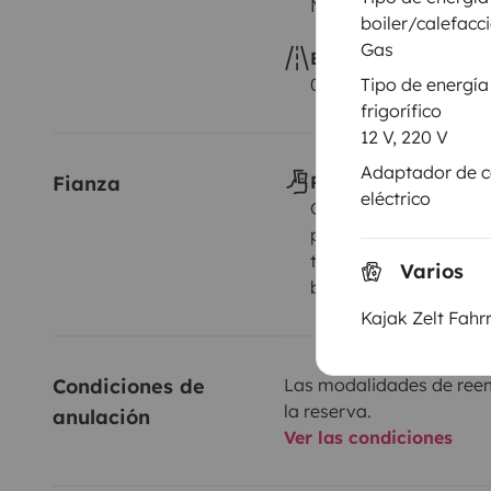
No autorizado
boiler/calefacc
Gas
Exceso de kilometra
Tipo de energía
0,25 € por km adicion
frigorífico
12 V, 220 V
Adaptador de c
Fianza
Pago de la fianza
eléctrico
Gestionada directame
propietario, efectivo, 
transferencia bancaria
Varios
bancaria
Kajak Zelt Fahr
Condiciones de 
Las modalidades de reemb
la reserva.
anulación
Ver las condiciones