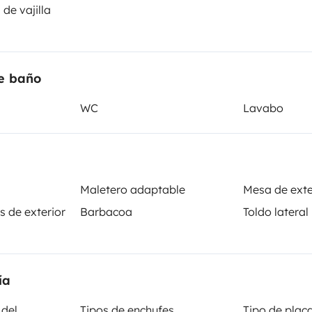
de vajilla
Puesta en circulación:
 HDI 95 ch
2023
Altura
e baño
2,9 m
WC
Lavabo
sticas
Maletero adaptable
Mesa de exte
s de exterior
Barbacoa
Toldo lateral
Carnet de conducir
Carnet B
ía
Se permite fumar
 del
Tipos de enchufes
Tipo de plac