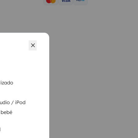
lizado
udio / iPod
 bebé
d