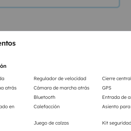
vana perfilada
entos
ößte Teilintegrierte mit
et der Grundriss neben einem
e SAT-TV extra großer
ión
bbett für 2 Personen im
ida
Regulador de velocidad
Cierre centra
3,5t Gewichtsklasse.
Ja Rügen ist
a atrás
Cámara de marcha atrás
GPS
ndreisen auch nach Schweden an.
Bluetooth
Entrada de a
l, TV-
nado en
Calefacción
Asiento para
ie können gerne ein Vorzelt
usive Übernachtung mit leckeren
Juego de calzas
Kit segurida
bendessen in unserem