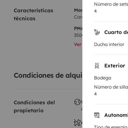
Número de sets 
Características 
Modelo
4
Carado Jumper 1,6 l Blue
técnicas
PMA:
Cuarto d
3500 kg
Ducha interior
Ver todas las caracterí
Exterior
Condiciones de alquiler
Bodega
Número de silla
4
Condiciones del 
Viajes al extranjero
Autorizado
propietario
Autonom
Animales a bordo
Tipo de energía