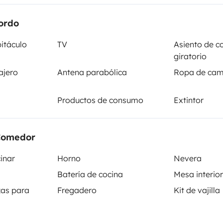
in zusätzliches Baumzelt für 2
ordo
is -20 Grad und Klimaanlage im
Camas 2
itáculo
TV
Asiento de c
Cama francesa (acceso
rch die wunderschöne Landschaft.
giratorio
lateral)
 Urlaub genießen. Gute Fahrt
ajero
Antena parabólica
Ropa de ca
155x190 cm
Productos de consumo
Extintor
WC
Kit de vajilla
Comedor
Productos de consumo
inar
Horno
Nevera
Regulador de velocidad
Batería de cocina
Mesa interior
as para
Fregadero
Kit de vajilla
entos