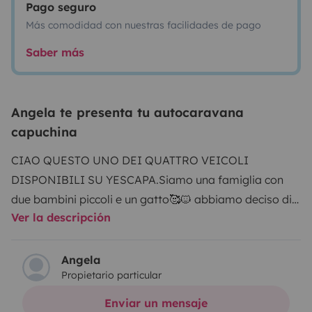
Pago seguro
Más comodidad con nuestras facilidades de pago
Saber más
Angela te presenta tu autocaravana
capuchina
CIAO QUESTO UNO DEI QUATTRO VEICOLI
DISPONIBILI SU YESCAPA.
Siamo una famiglia con
due bambini piccoli e un gatto🥰🐱 abbiamo deciso di
Ver la descripción
voler condividere la nostra esperienza perché non tutti
sanno che viaggiare in camper è davvero un
esperienza unica e indimenticabile. Non seguire orari o
Angela
Propietario particular
programmi o semplicemente dormire dove si vuole è
meraviglioso! Con tutte le comodità di una casa. Nel
Enviar un mensaje