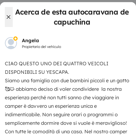
Las opiniones de nuestros usuarios
Acerca de esta autocaravana de
Ayuda viajero
capuchina
Angela
PROPIETARIOS
Propietario del vehículo
Anunciar un vehículo
CIAO QUESTO UNO DEI QUATTRO VEICOLI
Contrato de alquiler
DISPONIBILI SU YESCAPA.
Siamo una famiglia con due bambini piccoli e un gatto
Seguros de alquiler
🥰🐱 abbiamo deciso di voler condividere la nostra
Asistencias de alquiler
esperienza perché non tutti sanno che viaggiare in
camper è davvero un esperienza unica e
Ayuda propietario
indimenticabile. Non seguire orari o programmi o
semplicemente dormire dove si vuole è meraviglioso!
Con tutte le comodità di una casa. Nel nostro camper