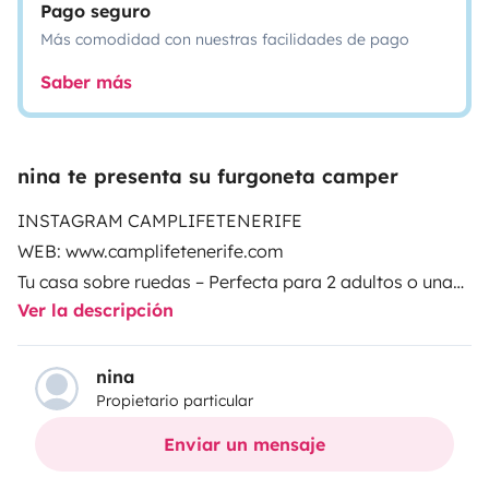
Pago seguro
Más comodidad con nuestras facilidades de pago
Saber más
nina te presenta su furgoneta camper
INSTAGRAM CAMPLIFETENERIFE
WEB: www.camplifetenerife.com
Tu casa sobre ruedas – Perfecta para 2 adultos o una
Ver la descripción
familia con un niño
Prepárate para vivir una aventura inolvidable por
nina
Propietario particular
Tenerife. Esta caravana hecha a mano es mucho más
que un vehículo: es tu refugio, tu base para explorar
Enviar un mensaje
playas secretas, caminos entre volcanes y atardeceres