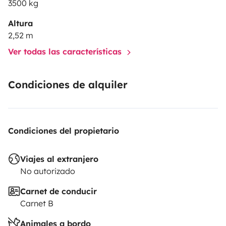
3500 kg
⸻
Altura
2,52 m
🔒 Extras importantes:
Ver todas las características
• Fianza de 800 €, reembolsable al devolver la camper
en buen estado
Condiciones de alquiler
• Suplemento de 50 € para entregas después de las 23h
o devoluciones antes de las 7h
⸻
Condiciones del propietario
🚐 Tenerife es libertad, naturaleza y emoción.
Viajes al extranjero
No autorizado
Descúbrela con la libertad de una camper equipada
para todo. Tú pones el rumbo
Carnet de conducir
Carnet B
Animales a bordo