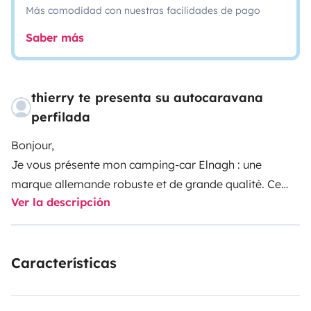
Más comodidad con nuestras facilidades de pago
Saber más
thierry te presenta su autocaravana
perfilada
Bonjour,
Je vous présente mon camping-car Elnagh : une
marque allemande robuste et de grande qualité. Ce
Ver la descripción
modèle Profilé Slim 5 est sur une base de Fiat Ducato
2,8TD moteur fiable et suffisamment puissant pour
propulser l’ensemble sans effort.
Características
Le châssis Alko en provenance d’Allemagne lui aussi
avec voie large et roues indépendantes est le top en
matière de comportement routier. Rendant le véhicule