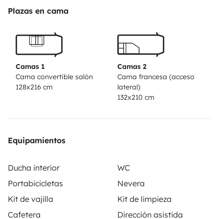
facile a prendre en main et très maniable.
Plazas en cama
L’équipement est complet et il dispose d’une très bonne
autonomie :
- Store extérieur
- Chauffe-eau
Camas 1
Camas 2
- Chauffage au gaz
Cama convertible salón
Cama francesa (acceso
128x216 cm
lateral)
- Gaz 3 feux
132x210 cm
- Douche
- Toilettes - WC
- Grand frigo de 135 litres
Equipamientos
- Congélateur - freezer 24 litres
- Lit fixe permanent
Ducha interior
WC
- 120 litres d’eau propre
Portabicicletas
Nevera
- 80 litres d’eau usée
Un outil parfait pour venir découvrir la cote atlantique
Kit de vajilla
Kit de limpieza
ou l’arrière-pays périgourdin, les bastides landaises ou
Cafetera
Dirección asistida