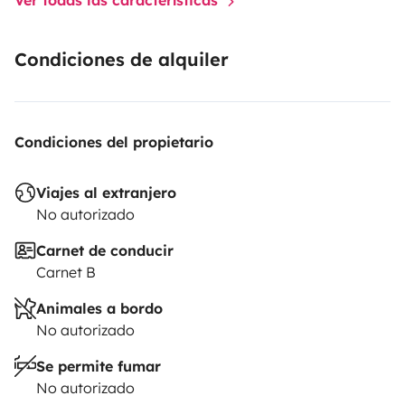
d’intérêts.
Condiciones de alquiler
Plusieurs options a votre disposition :
- Location de vélo pour plus d’autonomie dans vos
visites. (tarif sur demande)
- Location Bodyboard pour profiter de l’océan et de la
Condiciones del propietario
glisse (tarif sur demande)
Viajes al extranjero
No autorizado
Carnet de conducir
Carnet B
Animales a bordo
No autorizado
Se permite fumar
No autorizado