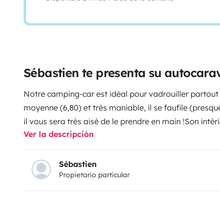
Sébastien te presenta su autocara
Notre camping-car est idéal pour vadrouiller partout 
moyenne (6,80) et très maniable, il se faufile (presque
il vous sera très aisé de le prendre en main !
Son intéri
Ver la descripción
agréable à vivre. Vous y trouverez tout le matériel néc
produits de base ce qui facilitera votre séjour.
Le lit à
et toujours en place, très pratique!le lit dînette quand 
Sébastien
Propietario particular
conviendra mieux aux enfants .
Nous laissons à dispos
puissance 4 etc) et des jeux d'extérieur.
La table dispo
d'obtenir une grande surface pour manger ou jouer .
pratique et facile d'utilisation ( chauffage, frigo, wc 