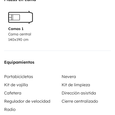
to maneuver with plenty of room! For quality nights, I
boast a large comfortable mattress, a secondary
battery for lighting and charging your devices. The
kitchenette is fully equipped. There are plenty of
Camas 1
storage spaces, and even an electric shower for
Cama central
140x190 cm
personal hygiene! You can even bring along 2 bikes
with you ;)
You can pick me up in downtown Annecy or
arrange with Robin!
See you soon!
Equipamientos
Portabicicletas
Nevera
Kit de vajilla
Kit de limpieza
Cafetera
Dirección asistida
Regulador de velocidad
Cierre centralizado
Radio