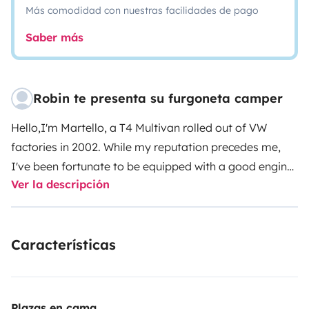
Más comodidad con nuestras facilidades de pago
Saber más
Robin te presenta su furgoneta camper
Hello,
I'm Martello, a T4 Multivan rolled out of VW
factories in 2002. While my reputation precedes me,
I've been fortunate to be equipped with a good engine
Ver la descripción
and a super complete set of amenities! Robin has been
taking care of me for 5 years now, gradually outfitting
me to be ready to go whenever the urge strikes him!
Características
Perfect for a nature getaway for two, I can navigate
almost anywhere, I'm discreet, and can slip into
parking spaces limited to 1.90m. Just beware, like any
van, I have a relatively long wheelbase, so make sure
Plazas en cama