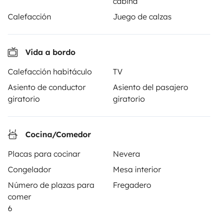
seguridad.
cabina
Calefacción
Juego de calzas
3.84/5 sobre 1170 opiniones de usuarios en Trusted
Shops
Vida a bordo
Instagram
X
Pinterest
Facebook
Calefacción habitáculo
TV
Asiento de conductor
Asiento del pasajero
giratorio
giratorio
ALQUILER AUTOCARAVANAS
¿Cómo funciona?
Cocina/Comedor
Alquilar una autocaravana
Placas para cocinar
Nevera
Tus primeros pasos en autocaravana
Congelador
Mesa interior
Número de plazas para
Fregadero
Las opiniones de nuestros usuarios
comer
Ayuda viajero
6