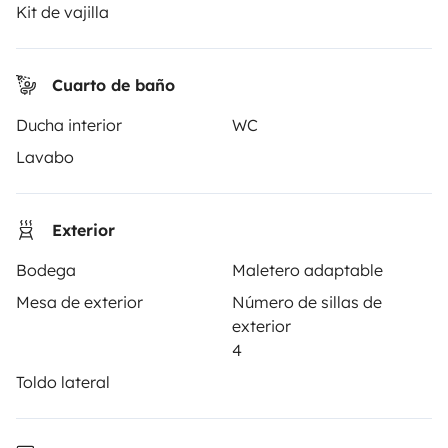
Kit de vajilla
PROPIETARIOS
Cuarto de baño
Anunciar un vehículo
Ducha interior
WC
Contrato de alquiler
Lavabo
Seguros de alquiler
Asistencias de alquiler
Exterior
Ayuda propietario
Bodega
Maletero adaptable
Mesa de exterior
Número de sillas de
exterior
4
Toldo lateral
Medios de pago seguros
Pago en varios plazos
Descargar en
Disponible en