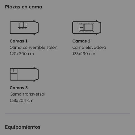
équipent le camping car.
Votre véhicule pourra rester
Plazas en cama
sous carport pendant votre location
Sur les mois de
Juin, juillet Aout et première quinzaine de Septembre,
les locations à la semaine sont privilégiés pour des
réservations en amont, les location de we pourront se
Camas 1
Camas 2
faire en dernière minute si le cc est disponible.
Cama convertible salón
Cama elevadora
120x200 cm
138x190 cm
Camas 3
Cama transversal
138x204 cm
Equipamientos