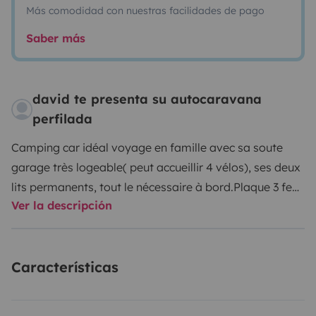
Más comodidad con nuestras facilidades de pago
Saber más
david te presenta su autocaravana
perfilada
Camping car idéal voyage en famille avec sa soute
garage très logeable( peut accueillir 4 vélos), ses deux
lits permanents, tout le nécessaire à bord.
Plaque 3 feux
Ver la descripción
gaz, réfrigérateur, congélateur.
Panneau solaire,
chauffage sur carburant, rallonge et adaptateur au
branchement électrique.
Linge de lit NON fourni
Características
(seulement alèses et oreillers).
Table et chaises
extérieures, store, tapis de sol, volet extérieur pare
brise ainsi que les cales et une roue de secours