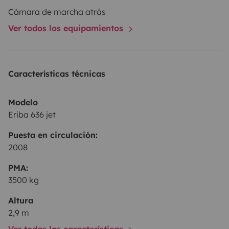
Pour plus de renseignements, n’hésitez pas à me
Cámara de marcha atrás
contacter.
Ver todos los equipamientos
Características técnicas
Modelo
Eriba 636 jet
Puesta en circulación:
2008
PMA:
3500 kg
Altura
2,9 m
Ver todas las características