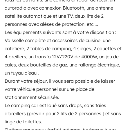
PROPIETARIOS
autoradio avec connexion Bluetooth, une antenne
satellite automatique et une TV, deux lits de 2
Anunciar un vehículo
personnes avec alèses de protection, etc ...
Contrato de alquiler
Les équipements suivants sont à votre disposition :
Vaisselle complète et accessoires de cuisine, une
Seguros de alquiler
cafetière, 2 tables de camping, 4 sièges, 2 couettes et
Asistencias de alquiler
4 oreillers, un transfo 12V/220V de 4000W, un jeu de
cales, deux bouteilles de gaz, une rallonge électrique,
Ayuda propietario
un tuyau d’eau .
Durant votre séjour, il vous sera possible de laisser
votre véhicule personnel sur une place de
stationnement sécurisée.
Medios de pago seguros
Pago en varios plazos
Le camping car est loué sans draps, sans taies
d’oreillers (prévoir pour 2 lits de 2 personnes ) et sans
Descargar en
Disponible en
linge de toilettes.
App Store
Google Play
Options payantes : forfait ménage, barbecue à gaz,