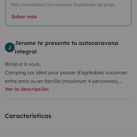
Más comodidad con nuestras facilidades de pago
Saber más
Jerome te presenta tu autocaravana
J
integral
Bonjour à vous,
Camping car idéal pour passer d’agréables vacances
entre amis ou en famille (maximum 4 personnes).
Ver la descripción
Vous trouverez à bord :
De nombreux rangements, une penderie, un frigo avec
congélateur, une hotte aspirante, gaz 3 feux, un évier,
Características
une douche, des WC, un lavabo, des moustiquaires à
tous les ouvrants, une caméra et radar de recul, un
autoradio avec connexion Bluetooth, une antenne