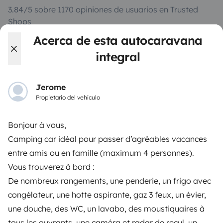
3.84/5 sobre 1170 opiniones de usuarios en Trusted
Shops
Acerca de esta autocaravana
Instagram
X
Pinterest
Facebook
integral
Jerome
ALQUILER AUTOCARAVANAS
Propietario del vehículo
¿Cómo funciona?
Bonjour à vous,
Alquilar una autocaravana
Camping car idéal pour passer d’agréables vacances
entre amis ou en famille (maximum 4 personnes).
Tus primeros pasos en autocaravana
Vous trouverez à bord :
Las opiniones de nuestros usuarios
De nombreux rangements, une penderie, un frigo avec
Ayuda viajero
congélateur, une hotte aspirante, gaz 3 feux, un évier,
une douche, des WC, un lavabo, des moustiquaires à
tous les ouvrants, une caméra et radar de recul, un