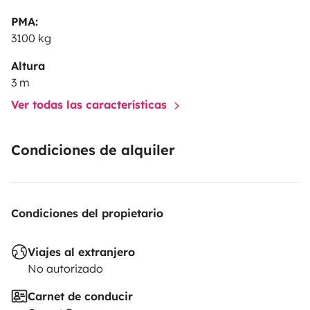
situ)
Sábanas: 10 €
Toallas: 10 €
Aletas: 10 €
Máscara y
PMA:
tubo: 10 €
También podemos poner a tu
3100 kg
disposición:
Paddle surf: 15 € / día de alquiler (con fianza
reembolsable de 300 €)
Altura
3 m
Ver todas las características
Condiciones de alquiler
Condiciones del propietario
Viajes al extranjero
No autorizado
Carnet de conducir