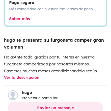
Pago seguro
Más comodidad con nuestras facilidades de pago
Saber más
hugo te presenta su furgoneta camper gran
volumen
Hola:
Ante todo, gracias por tu interés en nuestra
furgoneta camperizada por nosotros mismos.
Pasamos muchos meses acondicionándola según
Ver la descripción
nuestros gustos y necesidades, y esperamos que
también te encante.
Nos gusta muchísimo y la usamos
de vez en cuando, así que… ¡que la disfrute más
hugo
Propietario particular
gente!
Hemos intentado describirla con el mayor
detalle posible, pero no dudes en contactarnos si
Enviar un mensaje