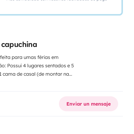
a capuchina
feita para umas férias em
ão:
Possui 4 lugares sentados e 5
 1 cama de casal (de montar na
uipada com fogão alimentado a
banho é composta por sanita
icas técnicas:
A autocaravana
Enviar un mensaje
 o dia, de forma a fornecer a
autossustentável. Adicionalmente
e ter uma autonomia
a carregamento de telemóveis e