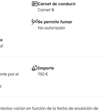
Carnet de conducir
ósito de combustível deverá
Carnet B
 o valor do combustível em falta
Se permite fumar
No autorizado
je
al
Importe
nte por el
750 €
a
olso varían en función de la fecha de anulación de