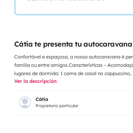
Cátia te presenta tu autocaravan
Confortável e espaçosa, a nossa autocaravana é per
família ou entre amigos.
Características – Acomodaç
lugares de dormida: 1 cama de casal no cappuccino,
Ver la descripción
mesa) e 1 camas individual (sofa);
A cozinha está eq
gás, banca e frigorífico (com congelador).
A casa de 
química fixa, lavatório e cabine de duche.
Característ
Cátia
Propietario particular
possui um painel solar, que carrega a bateria durante
energia necessária para a noite, tornando-se assim 
possui ainda uma bateria suplementar o que permit
superior.
Está equipada com tomada de isqueiro par