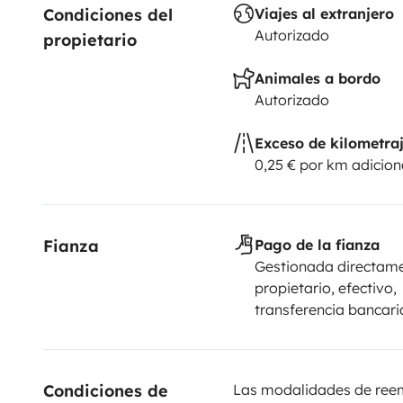
Condiciones del 
Viajes al extranjero
cobrada taxa de limpeza de 25€. No check-out o dep
Autorizado
propietario
estar igualmente cheio, caso contrário será cobrado
acrescido de uma taxa de 15€.
Animales a bordo
Autorizado
Exceso de kilometra
0,25 € por km adicion
Fianza
Pago de la fianza
Gestionada directame
propietario, efectivo,
transferencia bancari
Condiciones de 
Las modalidades de reemb