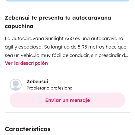
Zebensui te presenta tu autocaravana
capuchina
La autocaravana Sunlight A60 es una autocaravana
ágil y espaciosa. Su longitud de 5,95 metros hace que
sea un vehículo muy fácil de conducir, sin prescindir de
Ver la descripción
la amplitud de una gran autocaravana.
Con capacidad
para viajar y dormir hasta 4 personas; cuenta con una
cama transversal de 210 x 140/130 cm en la parte
Zebensui
Propietario profesional
trasera y la cama fija capuchina de 210 x 160
cm.
Gracias a la estructura de los modelos capuchinos,
Enviar un mensaje
se consigue que las camas no supongan una reducción
del espacio interior, con lo que conseguimos el máximo
espacio y confort para que 4 personas puedan
Características
disfrutar con total amplitud. Podréis reuniros