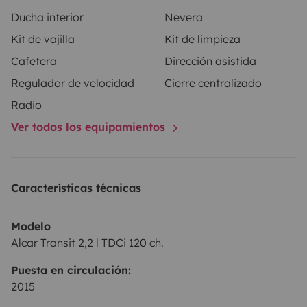
cualquier parte del Puerto de Santa María. Para más
Ducha interior
Nevera
información no dudéis en poneros en contacto
Kit de vajilla
Kit de limpieza
conmigo.
Cafetera
Dirección asistida
Regulador de velocidad
Cierre centralizado
Radio
Ver todos los equipamientos
Características técnicas
Modelo
Alcar Transit 2,2 l TDCi 120 ch.
Puesta en circulación:
2015