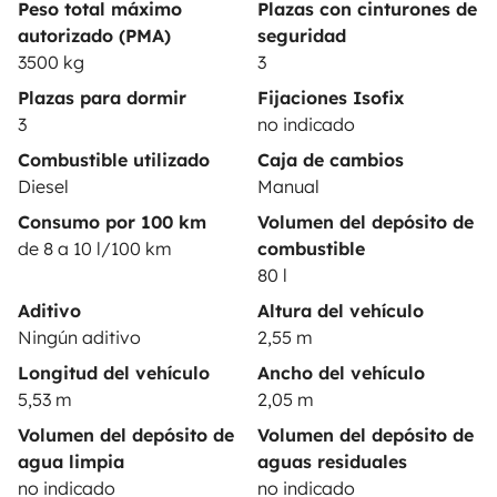
Asistencias de alquiler
Peso total máximo
Plazas con cinturones de
autorizado (PMA)
seguridad
Ayuda propietario
3500 kg
3
Plazas para dormir
Fijaciones Isofix
3
no indicado
Combustible utilizado
Caja de cambios
Medios de pago seguros
Pago en varios plazos
Diesel
Manual
Consumo por 100 km
Volumen del depósito de
de 8 a 10 l/100 km
combustible
Descargar en
Disponible en
80 l
App Store
Google Play
Aditivo
Altura del vehículo
Ningún aditivo
2,55 m
Longitud del vehículo
Ancho del vehículo
Blog
Contáctanos
Empleo
CGU
5,53 m
2,05 m
Confidencialidad
Cookies
Volumen del depósito de
Volumen del depósito de
agua limpia
aguas residuales
© 2026 Yescapa
no indicado
no indicado