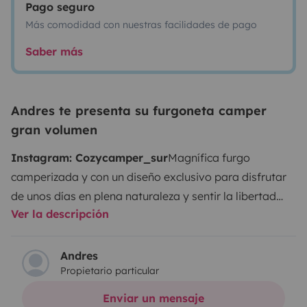
Pago seguro
Más comodidad con nuestras facilidades de pago
Saber más
Andres te presenta su furgoneta camper
gran volumen
Instagram: Cozycamper_sur
Magnífica furgo
camperizada y con un diseño exclusivo para disfrutar
de unos días en plena naturaleza y sentir la libertad
Ver la descripción
que necesitas. Paz, relax y diversión en el lugar que tú
elijas, pudiendo disfrutar de todas las
comodidades.
Dispone de todo lo necesario para hacer
Andres
Propietario particular
de tú viaje un momento único.
La cocina es súper
cómoda cuenta con todo lo necesario e indispensable.
Enviar un mensaje