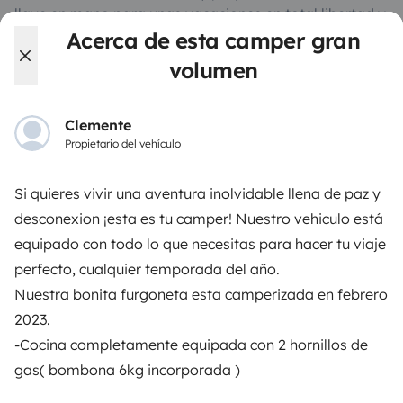
llave en mano para unas vacaciones en total libertad y
seguridad.
Acerca de esta camper gran
volumen
3.88/5 sobre 1170 opiniones de usuarios en Trusted
Shops
Clemente
Propietario del vehículo
Instagram
X
Pinterest
Facebook
Si quieres vivir una aventura inolvidable llena de paz y
desconexion ¡esta es tu camper! Nuestro vehiculo está
ALQUILER AUTOCARAVANAS
equipado con todo lo que necesitas para hacer tu viaje
perfecto, cualquier temporada del año.
¿Cómo funciona?
Nuestra bonita furgoneta esta camperizada en febrero
Alquilar una autocaravana
2023.
-Cocina completamente equipada con 2 hornillos de
Tus primeros pasos en autocaravana
gas( bombona 6kg incorporada )
Las opiniones de nuestros usuarios