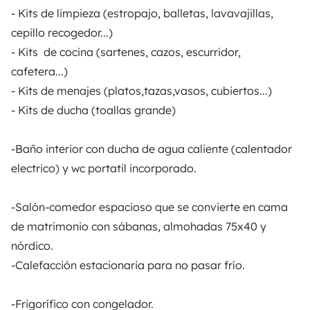
Ayuda viajero
- Kits de limpieza (estropajo, balletas, lavavajillas,
cepillo recogedor...)
- Kits de cocina (sartenes, cazos, escurridor,
PROPIETARIOS
cafetera...)
- Kits de menajes (platos,tazas,vasos, cubiertos...)
Anunciar un vehículo
- Kits de ducha (toallas grande)
Contrato de alquiler
-Baño interior con ducha de agua caliente (calentador
Seguros de alquiler
electrico) y wc portatil incorporado.
Asistencias de alquiler
-Salón-comedor espacioso que se convierte en cama
Ayuda propietario
de matrimonio con sábanas, almohadas 75x40 y
nórdico.
-Calefacción estacionaria para no pasar frío.
Medios de pago seguros
Pago en varios plazos
-Frigorífico con congelador.