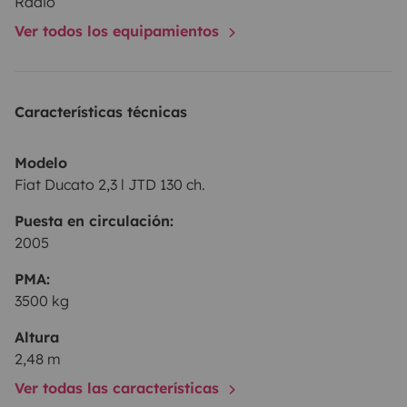
Radio
Ver todos los equipamientos
-Amplios armarios
- 4 salidas USB / 2 enchufes de 220v / luces led
Características técnicas
-Depósito de agua limpia de 100 litros.
Modelo
Fiat Ducato 2,3 l JTD 130 ch.
Puesta en circulación:
2005
PMA:
3500 kg
Altura
2,48 m
Ver todas las características