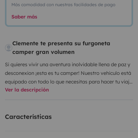
Más comodidad con nuestras facilidades de pago
Saber más
Clemente te presenta su furgoneta
camper gran volumen
Si quieres vivir una aventura inolvidable llena de paz y
desconexion ¡esta es tu camper! Nuestro vehiculo está
equipado con todo lo que necesitas para hacer tu viaje
Ver la descripción
perfecto, cualquier temporada del año.
Nuestra bonita furgoneta esta camperizada en febrero
2023.
Características
-Cocina completamente equipada con 2 hornillos de
gas( bombona 6kg incorporada )