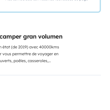
a camper gran volumen
on état (de 2019) avec 40000kms
ur vous permettre de voyager en
couverts, poêles, casseroles,
et couette fournie. Produit pour
nie accepté. Place de parking
our + de renseignements si