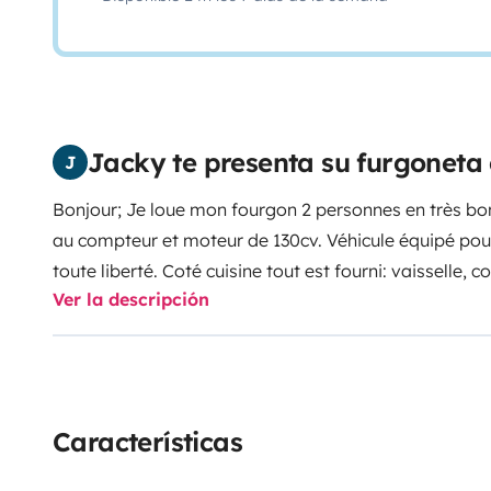
Jacky te presenta su furgonet
J
Bonjour; Je loue mon fourgon 2 personnes en très b
au compteur et moteur de 130cv. Véhicule équipé po
toute liberté. Coté cuisine tout est fourni: vaisselle, 
Ver la descripción
épices, huile…. produits d'entretien. Protège matelas 
cassette WC et papier fourni. Petit animal de compag
privée lors de la récupération du cc. Contactez moi p
besoin.
Características