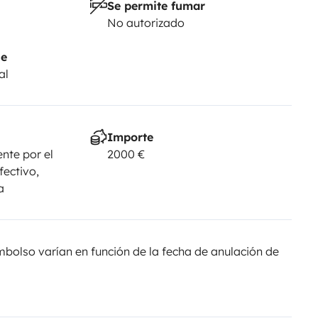
Se permite fumar
No autorizado
je
al
Importe
nte por el
2000 €
fectivo,
a
olso varían en función de la fecha de anulación de