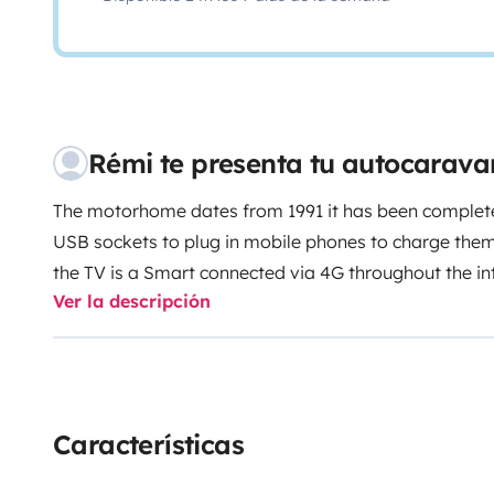
Rémi te presenta tu autocarav
The motorhome dates from 1991 it has been complete
USB sockets to plug in mobile phones to charge th
the TV is a Smart connected via 4G throughout the in
Ver la descripción
redone with taste and care. During the rental there i
account 3 € per day for gas consumption this allows 
motorhome that the gas bottles are completely full b
ever have to To change a gas cylinder you must keep 
you for the purchase of the gas cylinder upon your ret
Características
also a €30 pre-departure preparation package that al
and clean up the motorhome. This package can go 