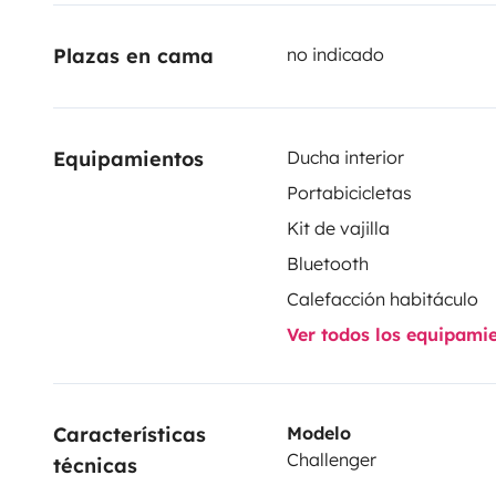
depending on the cleaning to be done on your retur
Plazas en cama
no indicado
your rental. The 4-seater motorhome including two fr
seats without belts. Thank you for reading the descri
questions do not hesitate to come back.
Equipamientos
Ducha interior
Portabicicletas
Kit de vajilla
Bluetooth
Calefacción habitáculo
Ver todos los equipami
Características 
Modelo
Challenger
técnicas