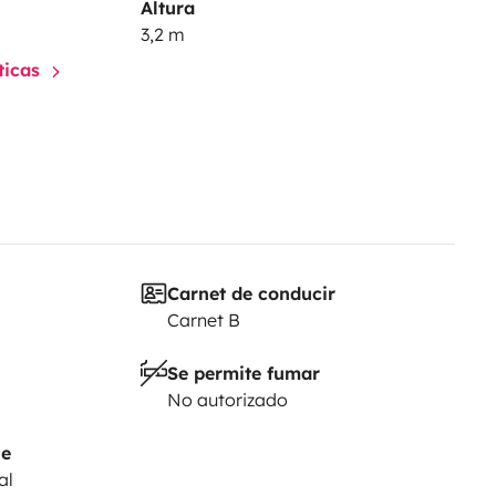
Altura
3,2 m
sticas
Carnet de conducir
Carnet B
Se permite fumar
No autorizado
je
al