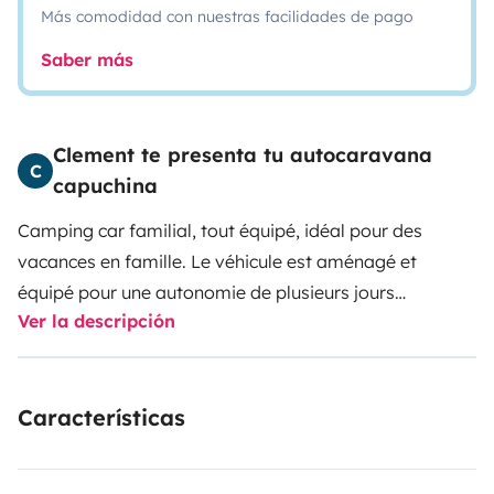
Más comodidad con nuestras facilidades de pago
Saber más
Clement te presenta tu autocaravana
C
capuchina
Camping car familial, tout équipé, idéal pour des
vacances en famille.
Le véhicule est aménagé et
équipé pour une autonomie de plusieurs jours
Ver la descripción
(panneaux solaires, bidons d'eau supplémentaires en
plus de la cuve de 110l, propulsion, roues jumelées
arrières, 2 batteries).
A l'intérieur, un lit superposé triple
Características
pour les enfants dont un qui convient aux enfants de
moins de 4 ans (80X130cm) et un grand lit capucine. Il
y a donc 5 couchages fixes permanents. La dinette