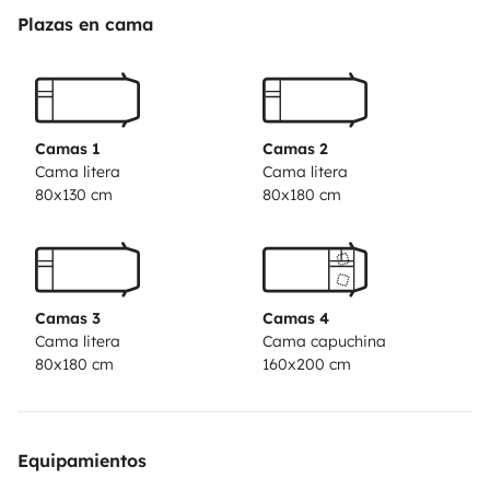
peut etre transformée en lit supplémentaire.
Un grand
Plazas en cama
coin salon en L et une table 4 personnes que l'on peut
rallonger pour 6 personnes.
Coté cuisine; frigo,
congelateur, four à gaz, feux de cuisson gaz (GPL). Il y
a également le nécessaire de cuisine, table exterieur,
Camas 1
Camas 2
auvent, etc...
Salle de bain: douche, wc, lavabo.
Draps
Cama litera
Cama litera
80x130 cm
80x180 cm
non fournis ou en supplément
Camas 3
Camas 4
Cama litera
Cama capuchina
80x180 cm
160x200 cm
Equipamientos