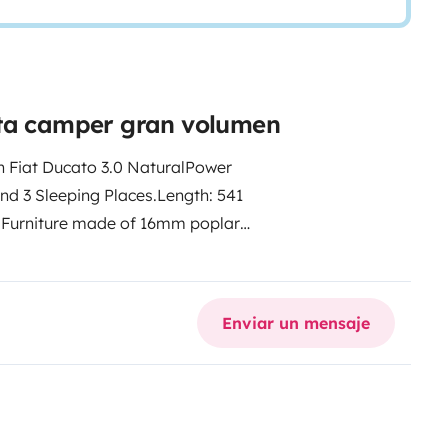
eta camper gran volumen
Fiat Ducato 3.0 NaturalPower
nd 3 Sleeping Places.
Length: 541
 Furniture made of 16mm poplar
s and a table that converts into a
ere are 2 upper cabinets with 2
ord toilet cassette, 60x60cm
Enviar un mensaje
etween the living area and the
 cooktop, 90L compressor fridge
-
ter boiler
- 90L fresh water tank,
DS SmartIn 2000W inverter, NDS
ection eco-leather fabric
- Electric