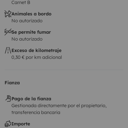
vorab angeschaut werden. Wir gehen mit euch alle
Carnet B
offenen Fragen und Anliegen durch. Scheut euch nicht
Animales a bordo
uns anzuschreiben - es gibt keine „dummen“ Fragen.
No autorizado
Se permite fumar
No autorizado
Exceso de kilometraje
0,30 € por km adicional
Fianza
Pago de la fianza
Gestionada directamente por el propietario,
transferencia bancaria
Importe