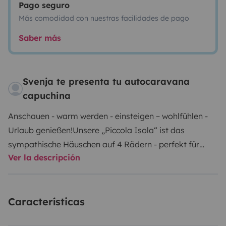
Pago seguro
Más comodidad con nuestras facilidades de pago
Saber más
Svenja te presenta tu autocaravana
capuchina
Anschauen - warm werden - einsteigen – wohlfühlen -
Urlaub genießen!
Unsere „Piccola Isola“ ist das
sympathische Häuschen auf 4 Rädern - perfekt für
Ver la descripción
einen traumhaft entspannten Urlaub zu
viert!
Ausgestattet ist sie mit Geschirr, Besteck, Töpfen,
Abtropfsieb, 4 Campingstühlen, einem Campingtisch,
Características
einer Sonnenmarkise, einem Kühlschrank mit Eisfach,
Gasflasche, CEE-Adapter, eine Kabeltrommel, einem