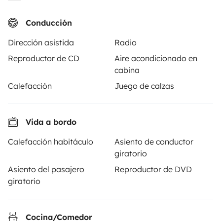
Conducción
Dirección asistida
Radio
Vehículos similares cerca de Plankstadt
Reproductor de CD
Aire acondicionado en
cabina
Calefacción
Juego de calzas
No hay vehículos similares a este anuncio.
Vida a bordo
Calefacción habitáculo
Asiento de conductor
giratorio
A partir de
Solicitud de alquiler
92 €
/día
Asiento del pasajero
Reproductor de DVD
giratorio
Cocina/Comedor