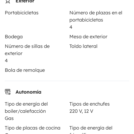
Exterior
Tus primeros pasos en autocaravana
Portabicicletas
Número de plazas en el
portabicicletas
Las opiniones de nuestros usuarios
4
Ayuda viajero
Bodega
Mesa de exterior
Número de sillas de
Toldo lateral
exterior
PROPIETARIOS
4
Bola de remolque
Anunciar un vehículo
Contrato de alquiler
Autonomía
Seguros de alquiler
Tipo de energía del
Tipos de enchufes
Asistencias de alquiler
boiler/calefacción
220 V, 12 V
Gas
Ayuda propietario
Tipo de placas de cocina
Tipo de energía del