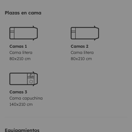
Wasserschlauch und einer Gießkanne zum einfachen
und unkomplizierten Befüllen des Wassertanks.
Plazas en cama
Außerdem hat unsere „Piccola Isola“ eine
Fahrerklimaanlage, damit es euch unterwegs nicht zu
heiß wird und natürlich eine Wohnraumheizung wenn´s
mal knackig kalt werden sollte.
Unsere „kleine Insel“ ist
Camas 1
Camas 2
perfekt für Familien geeignet. Es gibt 4 Schlafplätze, 2
Cama litera
Cama litera
80x210 cm
80x210 cm
sind im Alkoven (210cm x 140cm) mit einem
Rausfallschutzgitter, die anderen 2 sind als Etagenbett
(210cm x 80cm) im hinteren Bereich. Das obere Bett ist
ebenfalls mit einem Rausfallschutz versehen und
Camas 3
bestens geeignet für die kleinen Camper. Über eine
Cama capuchina
leichte Leiter sind die höheren Schlafmöglichkeiten
140x210 cm
einfach zu erreichen. Das Alkovenbett ist hydraulisch
manuell hochklappbar und erzeugt dadurch eine
angenehme Wohnraumhöhe.
Einem erholsamen
Equipamientos