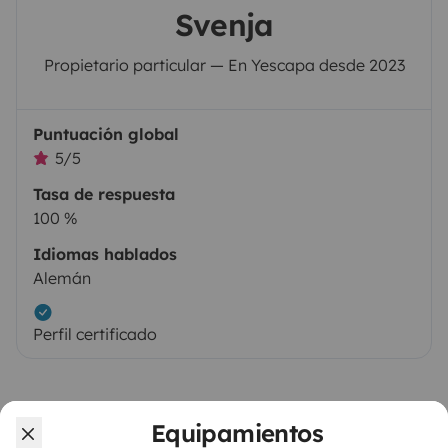
Svenja
Propietario particular — En Yescapa desde 2023
Puntuación global
5/5
Tasa de respuesta
100 %
Idiomas hablados
Alemán
Perfil certificado
Equipamientos