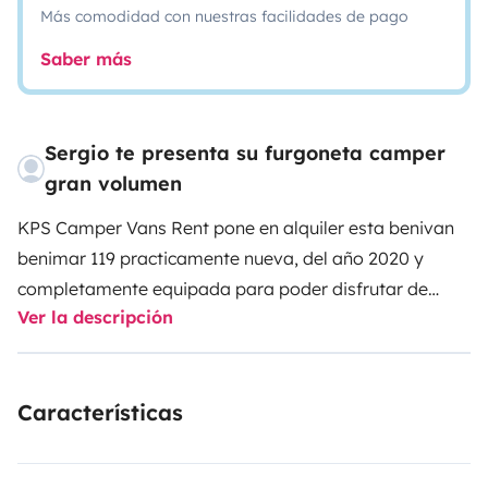
Más comodidad con nuestras facilidades de pago
Saber más
Sergio te presenta su furgoneta camper
gran volumen
KPS Camper Vans Rent pone en alquiler esta benivan
benimar 119 practicamente nueva, del año 2020 y
completamente equipada para poder disfrutar de
Ver la descripción
unas maravillosas vacaciones.
Para mas informacion contactar por privado.
Características
-Kit de sabanas 20€
-Servicio de recogida y vuelta al aeropuerto 60€