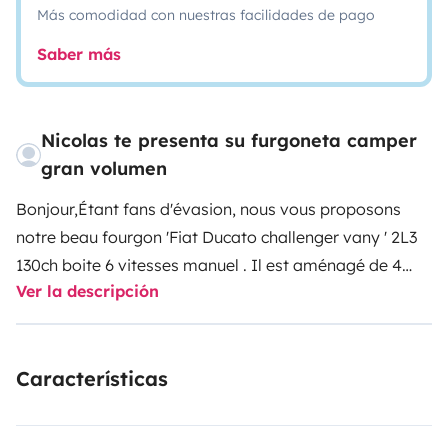
Más comodidad con nuestras facilidades de pago
Saber más
Nicolas te presenta su furgoneta camper
gran volumen
Bonjour,
Étant fans d'évasion, nous vous proposons
notre beau fourgon 'Fiat Ducato challenger vany ' 2L3
130ch boite 6 vitesses manuel . Il est aménagé de 4
Ver la descripción
places donc 4 couchages, ( 2 couchage à l'arrière et 2
couchages spacieux a l'avant.
Longeur du véhicule 6
Mètre de long.
Réserve d'eau propre 100 litres
Ce
Características
véhicule vous apportera tout le confort nécessaire pour
vos escapades en amoureux ou en famille.
Maniable et
moins imposant qu'un Camping Car, il vous permettra