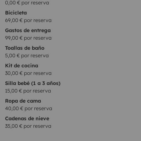
Yescapa. El chat lo gestionamos la empresa de alquiler
0,00 € por reserva
de autocaravanas y campers.
• Las fotos mostradas en
Bicicleta
el anuncio son orientativas. Puede haber variaciones
69,00 € por reserva
en la configuración del vehículo, siempre respetando el
Gastos de entrega
número de plazas y la distribución.
99,00 € por reserva
Toallas de baño
5,00 € por reserva
Kit de cocina
30,00 € por reserva
Silla bebé (1 a 3 años)
15,00 € por reserva
Ropa de cama
40,00 € por reserva
Cadenas de nieve
35,00 € por reserva