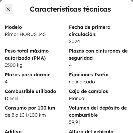
PROPIETARIOS
Características técnicas
Anunciar un vehículo
Contrato de alquiler
Modelo
Fecha de primera
Rimor HORUS 145
circulación:
Seguros de alquiler
2024
Asistencias de alquiler
Peso total máximo
Plazas con cinturones de
autorizado (PMA)
seguridad
Ayuda propietario
3500 kg
4
Plazas para dormir
Fijaciones Isofix
4
no indicado
Combustible utilizado
Caja de cambios
Medios de pago seguros
Pago en varios plazos
Diesel
Manual
Consumo por 100 km
Volumen del depósito de
de 8 a 10 l/100 km
combustible
Descargar en
Disponible en
59,9 l
App Store
Google Play
Aditivo
Altura del vehículo