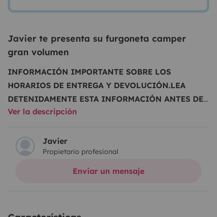
Javier te presenta su furgoneta camper
gran volumen
INFORMACIÓN IMPORTANTE SOBRE LOS
HORARIOS DE ENTREGA Y DEVOLUCIÓN.
LEA
DETENIDAMENTE ESTA INFORMACIÓN ANTES DE
Ver la descripción
RESERVAR EL
VEHÍCULO
......................................................................................
son los horarios que rigen la reserva, aunque en la
Javier
Propietario profesional
reserva final de Yescapa indique
otros.
................................................................................................
Enviar un mensaje
gratuito de entrega y devolución de
vehículos:
Lunes a viernes
(excepto festivos)
•
Entregas de
2pm a 5pm
• Devoluciones de
9am a