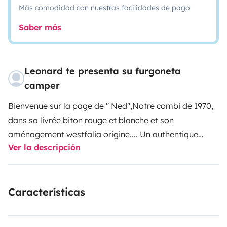
Más comodidad con nuestras facilidades de pago
Saber más
Leonard te presenta su furgoneta
camper
Bienvenue sur la page de '' Ned'',
Notre combi de 1970,
dans sa livrée biton rouge et blanche et son
aménagement westfalia origine.... Un authentique
Ver la descripción
baywindow de 1ère série, vous invite à parcourir la
région à son bord, avec tout un tas de propositions
touristiques ou moins touristiques que vous pourrez
Características
retrouver sur notre page fb Cruis'inn Combi sur laquelle
nous vous partageons nos roadtrips, la vie de nos
combis...
Celui ci vous accompagnera avec tout le