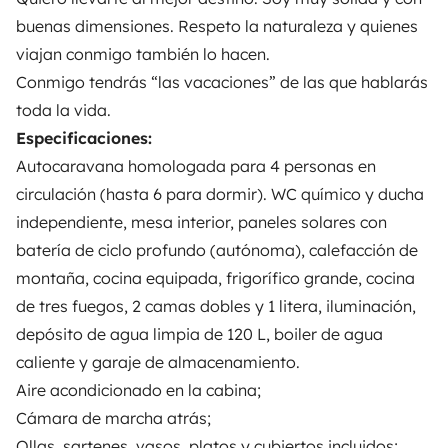
buenas dimensiones. Respeto la naturaleza y quienes
Tus primeros pasos en autocaravana
viajan conmigo también lo hacen.
Las opiniones de nuestros usuarios
Conmigo tendrás “las vacaciones” de las que hablarás
Ayuda viajero
toda la vida.
Especificaciones:
Autocaravana homologada para 4 personas en
PROPIETARIOS
circulación (hasta 6 para dormir). WC químico y ducha
independiente, mesa interior, paneles solares con
Anunciar un vehículo
batería de ciclo profundo (autónoma), calefacción de
Contrato de alquiler
montaña, cocina equipada, frigorífico grande, cocina
de tres fuegos, 2 camas dobles y 1 litera, iluminación,
Seguros de alquiler
depósito de agua limpia de 120 L, boiler de agua
Asistencias de alquiler
caliente y garaje de almacenamiento.
Aire acondicionado en la cabina;
Ayuda propietario
Cámara de marcha atrás;
Ollas, sartenes, vasos, platos y cubiertos incluidos;