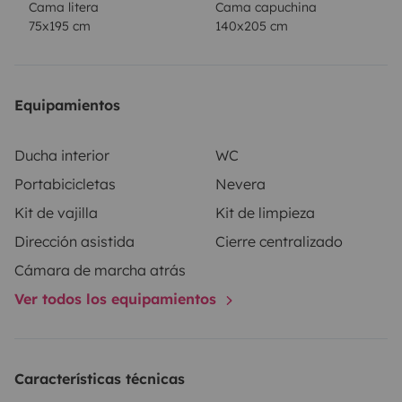
Cama litera
Cama capuchina
lleno (devolución lleno);
Gas, productos de limpieza,
75x195 cm
140x205 cm
pastillas WC y bolsas de basura incluidos;
Posibilidad
de dejar el coche en el lugar (seguro);
Asistencia
durante toda la experiencia;
Depósito de garantía de
Equipamientos
1000 €;
Pack de ropa de cama disponible por 20
€/persona.
Nota:
Debe devolverse limpia. De lo
Ducha interior
WC
contrario, se cobrará una tasa de limpieza de 80 €.
Portabicicletas
Nevera
Kit de vajilla
Kit de limpieza
Dirección asistida
Cierre centralizado
Cámara de marcha atrás
Ver todos los equipamientos
Características técnicas