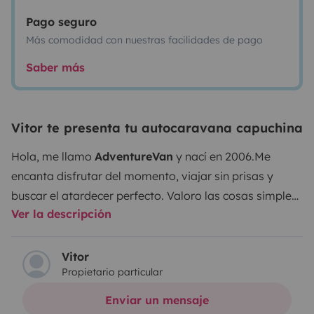
Pago seguro
Más comodidad con nuestras facilidades de pago
Saber más
Vitor te presenta tu autocaravana capuchina
Hola, me llamo
AdventureVan
y nací en 2006.
Me
encanta disfrutar del momento, viajar sin prisas y
buscar el atardecer perfecto. Valoro las cosas simples
Ver la descripción
de la vida: la felicidad, los momentos únicos, la sal en
la piel al final de un día de verano o un chocolate
caliente después de un día de snowboard.
Cuando
Vitor
Propietario particular
estás conmigo, entiendes que no se trata del destino,
sino del viaje, los amigos y la familia.
Quiero llevarte al
Enviar un mensaje
mejor destino. Soy muy sólida y con buenas