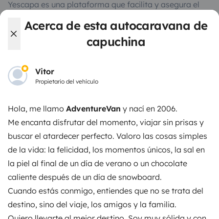
Yescapa es una plataforma que facilita y asegura el
alquiler de autocaravanas y furgonetas campers entre
Acerca de esta autocaravana de
particulares. La plataforma tiene el papel de
capuchina
intermediario de confianza y propone una solución
llave en mano para unas vacaciones en total libertad y
seguridad.
Vitor
Propietario del vehículo
3.88/5 sobre 1170 opiniones de usuarios en Trusted
Shops
Hola, me llamo
AdventureVan
y nací en 2006.
Me encanta disfrutar del momento, viajar sin prisas y
Instagram
X
Pinterest
Facebook
buscar el atardecer perfecto. Valoro las cosas simples
de la vida: la felicidad, los momentos únicos, la sal en
la piel al final de un día de verano o un chocolate
ALQUILER AUTOCARAVANAS
caliente después de un día de snowboard.
Cuando estás conmigo, entiendes que no se trata del
¿Cómo funciona?
destino, sino del viaje, los amigos y la familia.
Alquilar una autocaravana
Quiero llevarte al mejor destino. Soy muy sólida y con