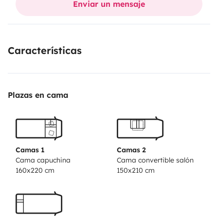
Enviar un mensaje
personas por lo que para 4 es ideal, sobre todo si son
2 adultos y 2 niños. Para vivir dentro 6 adultos se hace
algo justo, pero se puede cocinar y asearse dentro y
Características
hacer la vida normal fuera (tenemos mesas y sillas de
sobra).
Plazas en cama
Camas 1
Camas 2
Cama capuchina
Cama convertible salón
160x220 cm
150x210 cm