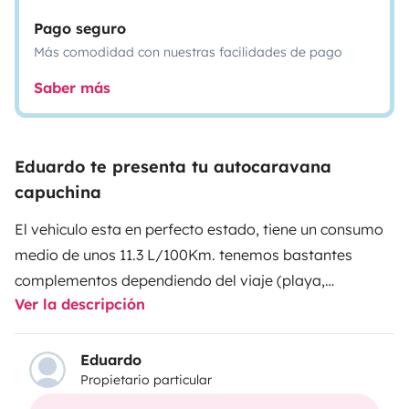
Pago seguro
Más comodidad con nuestras facilidades de pago
Saber más
Eduardo te presenta tu autocaravana
capuchina
El vehiculo esta en perfecto estado, tiene un consumo
medio de unos 11.3 L/100Km. tenemos bastantes
complementos dependiendo del viaje (playa,
Ver la descripción
montaña). Las camas son bastante amplias, sobre
todo la de encima de la capuchina. Esta cama tiene
una claraboya que te permite ver el exterior desde la
Eduardo
Propietario particular
parte de arriba y es de lo que mas nos gusta por la
noche. La autocaravana es para viajar y dormir 6